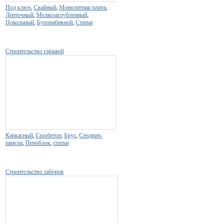
Под ключ
,
Свайный
,
Монолитная плита
,
Ленточный
,
Мелкозаглубленный
,
Цокольный
,
Буронабивной
,
Статьи
Строительство гаражей
Каркасный
,
Газобетон
,
Брус
,
Сендвич-
панели
,
Пеноблок
,
статьи
Строительство заборов