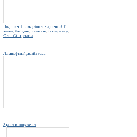
Под ключ
,
Поликарбонат
,
Кирпичный
,
Из
камня
,
Для дачи
,
Кованный
,
Сетка рабица
,
Сетка Gitter
,
статьи
Ландшафтный дизайн дома
Здания и сооружения