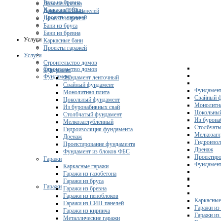
Бани из бревна
Дома из бревна
Каркасные бани
Дома из СИП-панелей
Проекты гаражей
Дома из кирпича
Бани из бруса
Бани из бревна
Услуги
Каркасные бани
Проекты гаражей
Услуги
Строительство домов
Строительство домов
Фундамент
Фундамент
Фундамент ленточный
Свайный фундамент
Фундамент
Монолитная плита
Свайный 
Цокольный фундамент
Монолитна
Из буронабивных свай
Цокольны
Столбчатый фундамент
Из бурона
Мелкозаглубленный
Столбчаты
Гидроизоляция фундамента
Мелкозагл
Дренаж
Гидроизол
Проектирование фундамента
Дренаж
Фундамент из блоков ФБС
Проектиро
Гаражи
Фундамент
Каркасные гаражи
Гаражи из газобетона
Гаражи из бруса
Гаражи
Гаражи из бревна
Гаражи из пеноблоков
Каркасные
Гаражи из СИП-панелей
Гаражи из 
Гаражи из кирпича
Гаражи из
Металлические гаражи