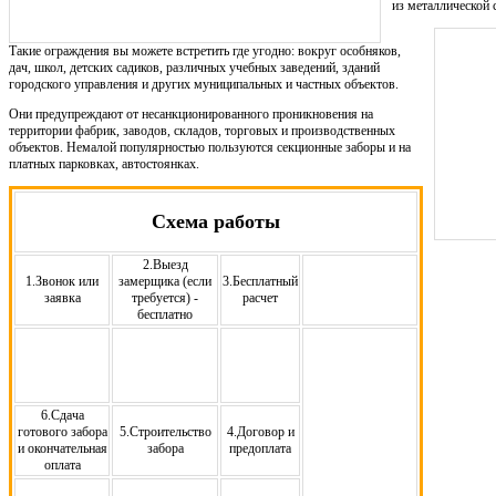
из металлической 
Такие ограждения вы можете встретить где угодно: вокруг особняков,
дач, школ, детских садиков, различных учебных заведений, зданий
городского управления и других муниципальных и частных объектов.
Они предупреждают от несанкционированного проникновения на
территории фабрик, заводов, складов, торговых и производственных
объектов. Немалой популярностью пользуются секционные заборы и на
платных парковках, автостоянках.
Схема работы
2.Выезд
1.Звонок или
замерщика (если
3.Бесплатный
заявка
требуется) -
расчет
бесплатно
6.Сдача
готового забора
5.Строительство
4.Договор и
и окончательная
забора
предоплата
оплата