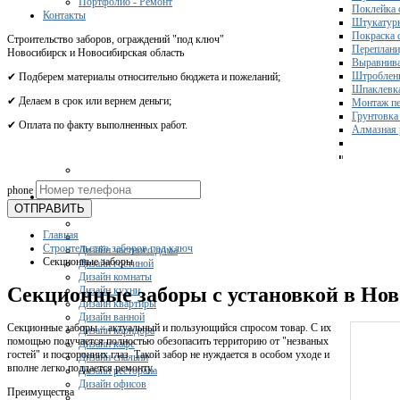
Портфолио - Ремонт
Поклейка 
Контакты
Штукатурк
Покраска 
Строительство заборов, ограждений "под ключ"
Переплани
Новосибирск и Новосибирская область
Выравнива
Штроблени
✔ Подберем материалы относительно бюджета и пожеланий;
Шпаклевка
✔ Делаем в срок или вернем деньги;
Монтаж пе
Грунтовка
✔ Оплата по факту выполненных работ.
Алмазная 
Получите 
phone
Дизайн
ОТПРАВИТЬ
Главная
Строительство заборов под ключ
Дизайн частного дома
Секционные заборы
Дизайн гостиной
Дизайн комнаты
Секционные заборы с установкой в Нов
Дизайн кухни
Дизайн квартиры
Дизайн ванной
Секционные заборы – актуальный и пользующийся спросом товар. С их
Дизайн коридора
помощью получается полностью обезопасить территорию от "незваных
Дизайн кафе
гостей" и посторонних глаз. Такой забор не нуждается в особом уходе и
Дизайн спальни
вполне легко поддается ремонту.
Дизайн ресторана
Дизайн офисов
Преимущества