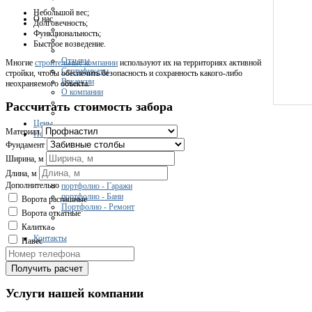
Небольшой вес;
О нас
Долговечность;
Функциональность;
Быстрое возведение.
Отзывы
Многие
строительные компании
используют их на территориях активной
Сертификаты
стройки, чтобы обеспечить безопасность и сохранность какого-либо
Вакансии
неохраняемого объекта.
О компании
Рассчитать стоимость забора
Цены
Материал
Портфолио
Фундамент
Ширина, м
Длина, м
портфолио - Дома
Дополнительно
портфолио - Гаражи
портфолио - Бани
Ворота распашные
Портфолио - Ремонт
Ворота откатные
Калитка
Контакты
Навес
Получить расчет
Услуги нашей компании