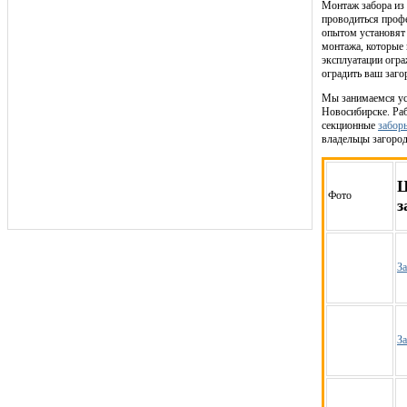
Монтаж забора из
проводиться проф
опытом установят 
монтажа, которые 
эксплуатации огр
оградить ваш заг
Мы занимаемся уст
Новосибирске. Раб
секционные
забор
владельцы загоро
Ц
Фото
з
За
За