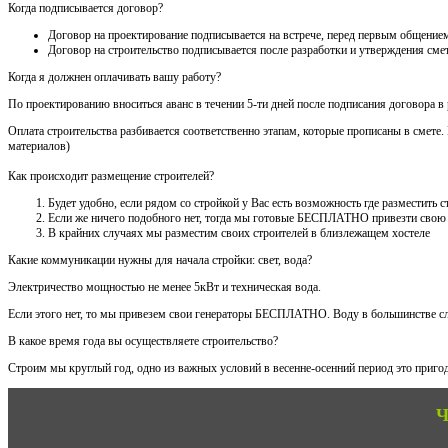
Когда подписывается договор?
Договор на проектирование подписывается на встрече, перед первым общением
Договор на строительство подписывается после разработки и утверждения сме
Когда я должнен оплачивать вашу работу?
По проектированию вноситься аванс в течении 5-ти дней после подписания договора в
Оплата строительства разбивается соответственно этапам, которые прописаны в смете
материалов)
Как происходит размещение строителей?
Будет удобно, если рядом со стройкой у Вас есть возможность где разместить
Если же ничего подобного нет, тогда мы готовые БЕСПЛАТНО привезти свою
В крайних случаях мы разместим своих строителей в близлежащем хостеле
Какие коммуникации нужны для начала стройки: свет, вода?
Электричество мощностью не менее 5кВт и техническая вода.
Если этого нет, то мы привезем свои генераторы БЕСПЛАТНО. Воду в большинстве сл
В какое время года вы осуществляете строительство?
Строим мы круглый год, одно из важных условий в весенне-осенний период это пригод
Ч