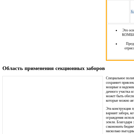
К
Это осн
КОМБИН
Пред
отрис
Область применения секционных заборов
Специальное поли
сохраняет привлек
мощные и надежны
дачного участка и
может быть обесп
которые можно ав
Эта конструкция п
вариант забора, к
ограждения исполь
земли. Благодаря 
сэкономить бюдже
насколько выгодн