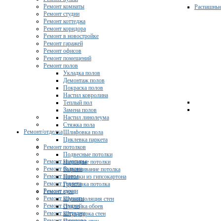
Ремонт комнаты
Распашны
Ремонт студии
Ремонт коттеджа
Ремонт коридора
Ремонт в новостройке
Ремонт гаражей
Ремонт офисов
Ремонт помещений
Ремонт полов
Укладка полов
Демонтаж полов
Покраска полов
Настил ковролина
Теплый пол
Замена полов
Настил линолеума
Стяжка пола
Ремонт/отделка
Шлифовка пола
Циклевка паркета
Ремонт потолков
Подвесные потолки
Ремонт квартиры
Натяжные потолки
Ремонт балкона
Выравнивание потолка
Ремонт ванны
Потолки из гипсокартона
Ремонт туалета
Грунтовка потолка
Ремонт кухни
Ремонт стен
Ремонт комнаты
Шумоизоляция стен
Ремонт студии
Поклейка обоев
Ремонт коттеджа
Штукатурка стен
Ремонт коридора