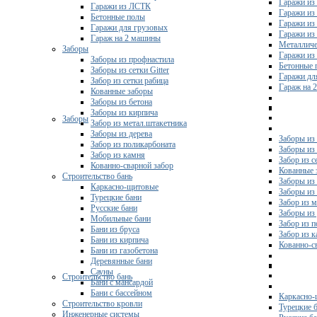
Гаражи из
Гаражи из ЛСТК
Гаражи из
Бетонные полы
Гаражи из
Гаражи для грузовых
Гаражи из
Гараж на 2 машины
Металличе
Заборы
Гаражи и
Заборы из профнастила
Бетонные 
Заборы из сетки Gitter
Гаражи дл
Забор из сетки рабица
Гараж на 
Кованные заборы
Заборы из бетона
Заборы из кирпича
Заборы
Забор из метал.штакетника
Заборы из дерева
Заборы из
Забор из поликарбоната
Заборы из 
Забор из камня
Забор из с
Кованно-сварной забор
Кованные 
Строительство бань
Заборы из
Каркасно-щитовые
Заборы из
Турецкие бани
Забор из 
Русские бани
Заборы из
Мобильные бани
Забор из 
Бани из бруса
Забор из 
Бани из кирпича
Кованно-с
Бани из газобетона
Деревянные бани
Сауны
Строительство бань
Бани с мансардой
Бани с бассейном
Каркасно-
Строительство кровли
Турецкие 
Инженерные системы