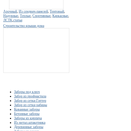
Арочный
,
Из сендвич-панелей
,
Тентовый
,
Надувные
,
Теплые
,
Спортивные
,
Каркасные
,
ЛСТК
,
статьи
Строительство крыши дома
Заборы под ключ
Забор из профнастила
Забор из сетки Гиттер
Забор из сетки рабицы
Кованные заборы
Бетонные заборы
Заборы из кирпича
Из метал.штакетника
Деревянные заборы