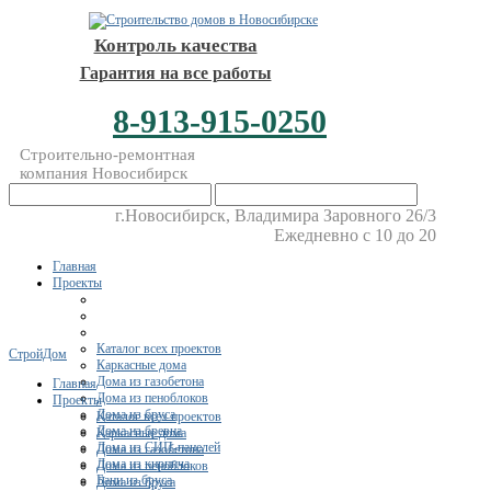
Контроль качества
Гарантия на все работы
8-913-915-0250
Строительно-ремонтная
компания Новосибирск
г.Новосибирск, Владимира Заровного 26/3
Ежедневно с 10 до 20
Главная
Проекты
Каталог всех проектов
СтройДом
Каркасные дома
Дома из газобетона
Главная
Дома из пеноблоков
Проекты
Дома из бруса
Каталог всех проектов
Дома из бревна
Каркасные дома
Дома из СИП-панелей
Дома из газобетона
Дома из кирпича
Дома из пеноблоков
Бани из бруса
Дома из бруса