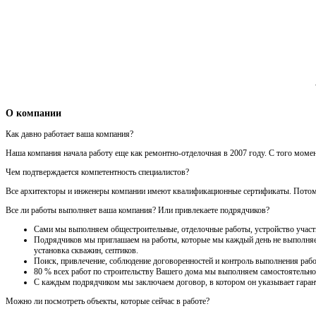
О компании
Как давно работает ваша компания?
Наша компания начала работу еще как ремонтно-отделочная в 2007 году. С того моме
Чем подтверждается компетентность специалистов?
Все архитекторы и инженеры компании имеют квалификационные сертификаты. Потому ч
Все ли работы выполняет ваша компания? Или привлекаете подрядчиков?
Сами мы выполняем общестроительные, отделочные работы, устройство участка
Подрядчиков мы приглашаем на работы, которые мы каждый день не выполняем 
установка скважин, септиков.
Поиск, привлечение, соблюдение договоренностей и контроль выполнения рабо
80 % всех работ по строительству Вашего дома мы выполняем самостоятельно
С каждым подрядчиком мы заключаем договор, в котором он указывает гарант
Можно ли посмотреть объекты, которые сейчас в работе?