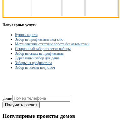
Популярные услуги
Купить ворота
Забор из профнастила под ключ
Механические откатные ворота без автоматики
Секционный забор из сетки рабицы
Забор на сваях из профнастила
Деревянный забор для дачи
Заборы из профнастила
Забор из камня под ключ
Рассчитаем смету исходя из вашего б
(подберем оптимальные м
phone
Получить расчет
Популярные
проекты домов