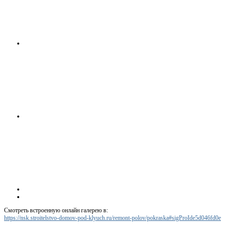
Смотреть встроенную онлайн галерею в:
https://nsk.stroitelstvo-domov-pod-klyuch.ru/remont-polov/pokraska#sigProIde5d046fd0e