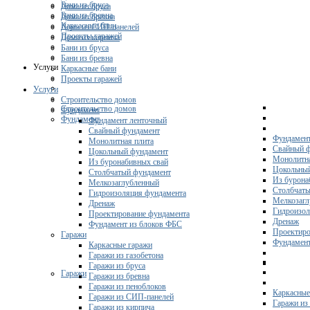
Бани из бруса
Дома из бруса
Бани из бревна
Дома из бревна
Каркасные бани
Дома из СИП-панелей
Проекты гаражей
Дома из кирпича
Бани из бруса
Бани из бревна
Услуги
Каркасные бани
Проекты гаражей
Услуги
Строительство домов
Строительство домов
Фундамент
Фундамент
Фундамент ленточный
Свайный фундамент
Фундамент
Монолитная плита
Свайный 
Цокольный фундамент
Монолитна
Из буронабивных свай
Цокольны
Столбчатый фундамент
Из бурона
Мелкозаглубленный
Столбчаты
Гидроизоляция фундамента
Мелкозагл
Дренаж
Гидроизол
Проектирование фундамента
Дренаж
Фундамент из блоков ФБС
Проектиро
Гаражи
Фундамент
Каркасные гаражи
Гаражи из газобетона
Гаражи из бруса
Гаражи
Гаражи из бревна
Гаражи из пеноблоков
Каркасные
Гаражи из СИП-панелей
Гаражи из 
Гаражи из кирпича