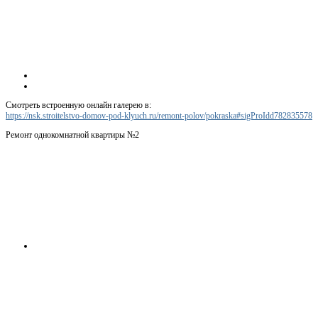
Смотреть встроенную онлайн галерею в:
https://nsk.stroitelstvo-domov-pod-klyuch.ru/remont-polov/pokraska#sigProIdd782835578
Ремонт однокомнатной квартиры №2