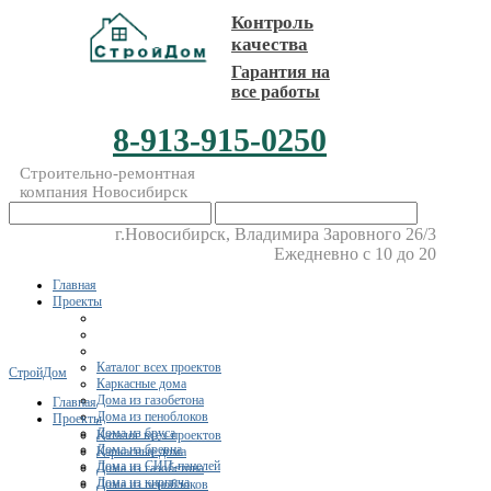
Контроль
качества
Гарантия на
все работы
8-913-915-0250
Строительно-ремонтная
компания Новосибирск
г.Новосибирск, Владимира Заровного 26/3
Ежедневно с 10 до 20
Главная
Проекты
Каталог всех проектов
СтройДом
Каркасные дома
Дома из газобетона
Главная
Дома из пеноблоков
Проекты
Дома из бруса
Каталог всех проектов
Дома из бревна
Каркасные дома
Дома из СИП-панелей
Дома из газобетона
Дома из кирпича
Дома из пеноблоков