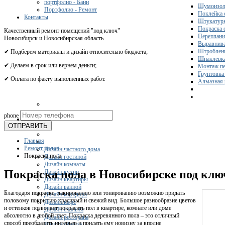
портфолио - Бани
Шумоизол
Портфолио - Ремонт
Поклейка 
Контакты
Штукатурк
Покраска 
Качественный ремонт помещений "под ключ"
Переплани
Новосибирск и Новосибирская область
Выравнива
Штроблени
✔ Подберем материалы и дизайн относительно бюджета;
Шпаклевка
✔ Делаем в срок или вернем деньги;
Монтаж пе
Грунтовка
✔ Оплата по факту выполненных работ.
Алмазная 
Получите 
phone
Дизайн
ОТПРАВИТЬ
Главная
Ремонт полов
Дизайн частного дома
Покраска пола
Дизайн гостиной
Дизайн комнаты
Покраска пола в Новосибирске под клю
Дизайн кухни
Дизайн квартиры
Дизайн ванной
Благодаря покраске, лакированию или тонированию возможно придать
Дизайн коридора
половому покрытию красивый и свежий вид. Большое разнообразие цветов
Дизайн кафе
и оттенков позволяет покрасить пол в квартире, комнате или доме
Дизайн спальни
абсолютно в любой цвет. Покраска деревянного пола – это отличный
Дизайн ресторана
способ преобразить интерьер и придать ему новизну за вполне
Дизайн офисов