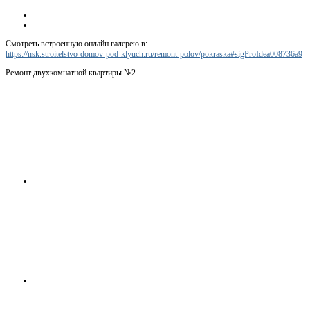
Смотреть встроенную онлайн галерею в:
https://nsk.stroitelstvo-domov-pod-klyuch.ru/remont-polov/pokraska#sigProIdea008736a9
Ремонт двухкомнатной квартиры №2