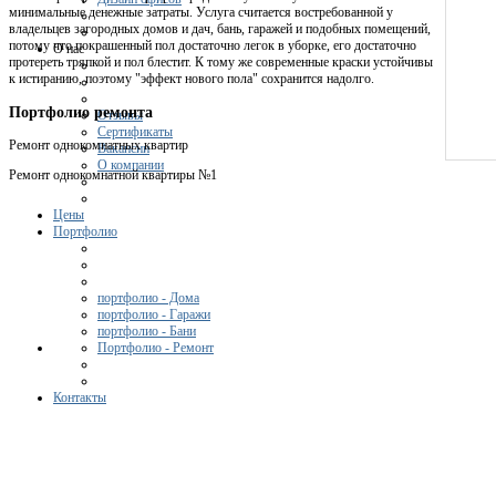
минимальные денежные затраты. Услуга считается востребованной у
владельцев загородных домов и дач, бань, гаражей и подобных помещений,
потому что покрашенный пол достаточно легок в уборке, его достаточно
О нас
протереть тряпкой и пол блестит. К тому же современные краски устойчивы
к истиранию, поэтому "эффект нового пола" сохранится надолго.
Портфолио ремонта
Отзывы
Сертификаты
Ремонт однокомнатных квартир
Вакансии
О компании
Ремонт однокомнатной квартиры №1
Цены
Портфолио
портфолио - Дома
портфолио - Гаражи
портфолио - Бани
Портфолио - Ремонт
Контакты