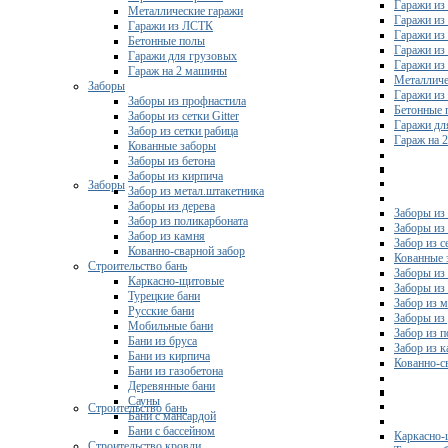
Гаражи из
Металлические гаражи
Гаражи из
Гаражи из ЛСТК
Гаражи из
Бетонные полы
Гаражи из
Гаражи для грузовых
Гаражи из
Гараж на 2 машины
Металличе
Заборы
Гаражи и
Заборы из профнастила
Бетонные 
Заборы из сетки Gitter
Гаражи дл
Забор из сетки рабица
Гараж на 
Кованные заборы
Заборы из бетона
Заборы из кирпича
Заборы
Забор из метал.штакетника
Заборы из дерева
Заборы из
Забор из поликарбоната
Заборы из 
Забор из камня
Забор из с
Кованно-сварной забор
Кованные 
Строительство бань
Заборы из
Каркасно-щитовые
Заборы из
Турецкие бани
Забор из 
Русские бани
Заборы из
Мобильные бани
Забор из 
Бани из бруса
Забор из 
Бани из кирпича
Кованно-с
Бани из газобетона
Деревянные бани
Сауны
Строительство бань
Бани с мансардой
Бани с бассейном
Каркасно-
Строительство кровли