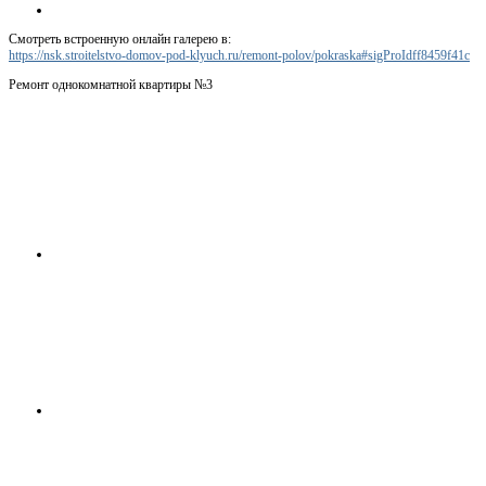
Смотреть встроенную онлайн галерею в:
https://nsk.stroitelstvo-domov-pod-klyuch.ru/remont-polov/pokraska#sigProIdff8459f41c
Ремонт однокомнатной квартиры №3