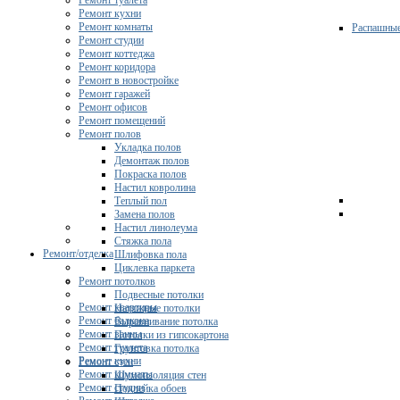
Ремонт туалета
Ремонт кухни
Ремонт комнаты
Распашны
Ремонт студии
Ремонт коттеджа
Ремонт коридора
Ремонт в новостройке
Ремонт гаражей
Ремонт офисов
Ремонт помещений
Ремонт полов
Укладка полов
Демонтаж полов
Покраска полов
Настил ковролина
Теплый пол
Замена полов
Настил линолеума
Стяжка пола
Ремонт/отделка
Шлифовка пола
Циклевка паркета
Ремонт потолков
Подвесные потолки
Ремонт квартиры
Натяжные потолки
Ремонт балкона
Выравнивание потолка
Ремонт ванны
Потолки из гипсокартона
Ремонт туалета
Грунтовка потолка
Ремонт кухни
Ремонт стен
Ремонт комнаты
Шумоизоляция стен
Ремонт студии
Поклейка обоев