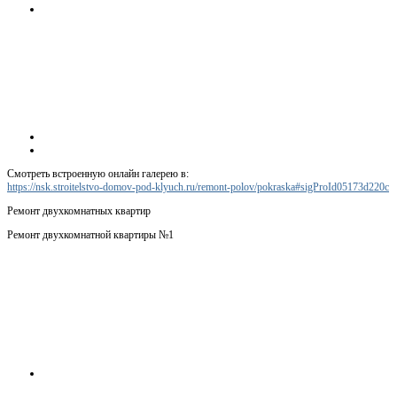
Смотреть встроенную онлайн галерею в:
https://nsk.stroitelstvo-domov-pod-klyuch.ru/remont-polov/pokraska#sigProId05173d220c
Ремонт двухкомнатных квартир
Ремонт двухкомнатной квартиры №1