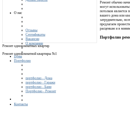
Ремонт обычно начи
могут использовать
потолков является 
О нас
вашего дома или ква
затруднительно, по
предлагаем провест
расценкам и в миним
Отзывы
Сертификаты
Портфолио рем
Вакансии
О компании
Ремонт однокомнатных квартир
Ремонт однокомнатной квартиры №1
Цены
Портфолио
портфолио - Дома
портфолио - Гаражи
портфолио - Бани
Портфолио - Ремонт
Контакты