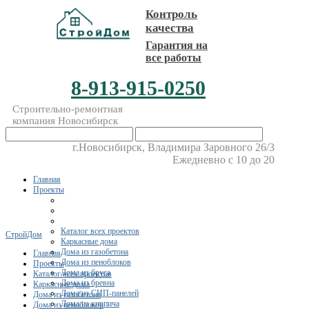
Контроль
качества
Гарантия на
все работы
8-913-915-0250
Строительно-ремонтная
компания Новосибирск
г.Новосибирск, Владимира Заровного 26/3
Ежедневно с 10 до 20
Главная
Проекты
Каталог всех проектов
СтройДом
Каркасные дома
Дома из газобетона
Главная
Дома из пеноблоков
Проекты
Дома из бруса
Каталог всех проектов
Дома из бревна
Каркасные дома
Дома из СИП-панелей
Дома из газобетона
Дома из кирпича
Дома из пеноблоков