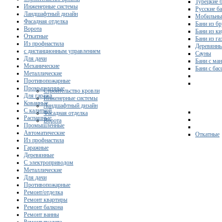
Турецкие 
Инженерные системы
Русские б
Ландшафтный дизайн
Мобильны
Фасадная отделка
Бани из бр
Ворота
Бани из к
Откатные
Бани из га
Из профнастила
Деревянны
с дистанционным управлением
Сауны
Для дачи
Бани с ма
Механические
Бани с ба
Металлические
Противопожарные
Промышленные
Строительство кровли
Для гаража
Инженерные системы
Кованные
Ландшафтный дизайн
С калиткой
Фасадная отделка
Распашные
Ворота
Промышленные
Автоматические
Откатные
Из профнастила
Гаражные
Деревянные
С электроприводом
Металлические
Для дачи
Противопожарные
Ремонт/отделка
Ремонт квартиры
Ремонт балкона
Ремонт ванны