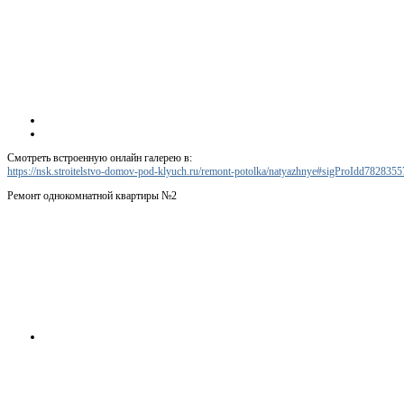
Смотреть встроенную онлайн галерею в:
https://nsk.stroitelstvo-domov-pod-klyuch.ru/remont-potolka/natyazhnye#sigProIdd7828355
Ремонт однокомнатной квартиры №2