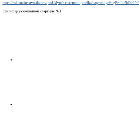
https://nsk.stroitelstvo-domov-pod-klyuch.ru/remont-potolka/natyazhnye#sigProIde5d046fd
Ремонт двухкомнатной квартиры №3