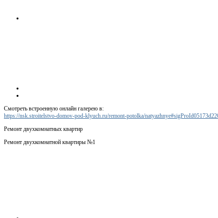
Смотреть встроенную онлайн галерею в:
https://nsk.stroitelstvo-domov-pod-klyuch.ru/remont-potolka/natyazhnye#sigProId05173d22
Ремонт двухкомнатных квартир
Ремонт двухкомнатной квартиры №1