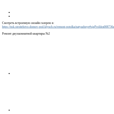
Смотреть встроенную онлайн галерею в:
https://nsk.stroitelstvo-domov-pod-klyuch.ru/remont-potolka/natyazhnye#sigProIdea008736
Ремонт двухкомнатной квартиры №2