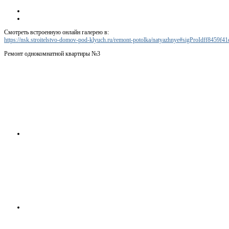
Смотреть встроенную онлайн галерею в:
https://nsk.stroitelstvo-domov-pod-klyuch.ru/remont-potolka/natyazhnye#sigProIdff8459f41
Ремонт однокомнатной квартиры №3