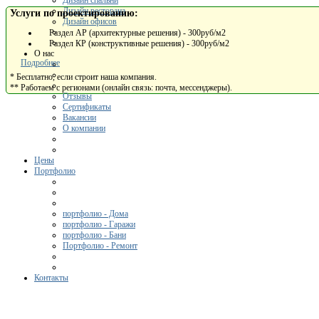
Дизайн спальни
Дизайн ресторана
Услуги по проектированию:
Дизайн офисов
Раздел АР (архитектурные решения) - 300руб/м2
Раздел КР (конструктивные решения) - 300руб/м2
О нас
Подробнее
* Бесплатно, если строит наша компания.
** Работаем с регионами (онлайн связь: почта, мессенджеры).
Отзывы
Сертификаты
Вакансии
О компании
Цены
Портфолио
портфолио - Дома
портфолио - Гаражи
портфолио - Бани
Портфолио - Ремонт
Контакты