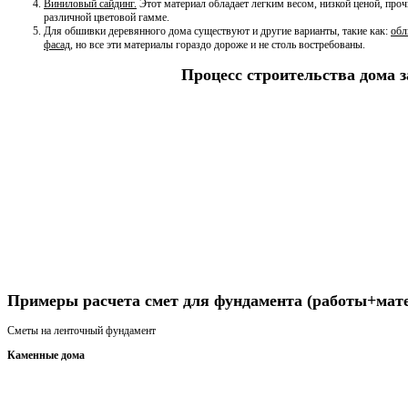
Виниловый сайдинг.
Этот материал обладает легким весом, низкой ценой, проч
различной цветовой гамме.
Для обшивки деревянного дома существуют и другие варианты, такие как:
обл
фасад
, но все эти материалы гораздо дороже и не столь востребованы.
Процесс строительства дома 
Получить консультацию
Примеры расчета смет для фундамента (работы+мат
Сметы на ленточный фундамент
Каменные дома