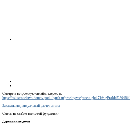
Смотреть встроенную онлайн галерею в:
https://nsk.stroitelstvo-domov-pod-klyuch.ru/proekty/vse/proekt-gbd-71#sigProIddf2804f64
Заказать индивидуальный расчет сметы
Сметы на свайно-винтовой фундамент
Деревянные дома