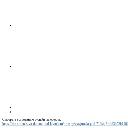
Смотреть встроенную онлайн галерею в:
https://nsk.stroitelstvo-domov-pod-klyuch.ru/proekty/vse/proekt-gbd-71#sigProId3b52b140