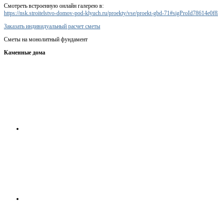
Смотреть встроенную онлайн галерею в:
https://nsk.stroitelstvo-domov-pod-klyuch.ru/proekty/vse/proekt-gbd-71#sigProId78614e0f8
Заказать индивидуальный расчет сметы
Сметы на монолитный фундамент
Каменные дома