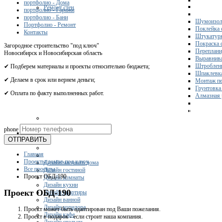
портфолио - Дома
Ремонт стен
портфолио - Гаражи
портфолио - Бани
Шумоизол
Портфолио - Ремонт
Поклейка 
Контакты
Штукатурк
Покраска 
Загородное строительство "под ключ"
Переплани
Новосибирск и Новосибирская область
Выравнива
Штроблени
✔ Подберем материалы и проекты относительно бюджета;
Шпаклевка
✔ Делаем в срок или вернем деньги;
Монтаж пе
Грунтовка
✔ Оплата по факту выполненных работ.
Алмазная 
Получите 
phone
Дизайн
ОТПРАВИТЬ
Главная
Проекты домов под ключ
Дизайн частного дома
Все проекты
Дизайн гостиной
Проект ОБД-190
Дизайн комнаты
Дизайн кухни
Проект ОБД-190
Дизайн квартиры
Дизайн ванной
Дизайн коридора
Проект может быть адаптирован под Ваши пожелания.
Дизайн кафе
Проект в подарок - если строит наша компания.