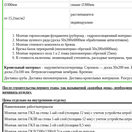
∅300мм
свыше ∅300мм
рассчитывается
от 15,2тыс/м2
индивидуально
Монтаж гироизоляции фундамента (рубероид - гидроизоляционный материал 
Монтаж нулевого ряда (доска 50х200х6000мм обработанная антисептиком).
Монтаж стенового комплекта из бревна.
Врезка балок перекрытий (пиломатериал обрезной 50х200х6000мм).
Монтаж чернового пола 1 и 2 этажа (пиломатериал обрезной 25мм).
В стоимость включены: межвенцовый утеплитель, расходные материалы, тра
Кровельный материал
– ондулин/металлочерепица. Стропила — доска 50х200 мм.
доска 25х100 мм. Ветровлагозащитная мембрана. Крепежи.
Доставка сруба. Доставка пиломатериалов. Доставка кровельных материалов. Разгр
После строительства первого этапа, так называемой «коробки дома», необходим
начинать отделку.
Цены отдельно на внутреннюю отделку
Наименование работ/материалов
Монтаж листов ГКЛ на стены 1-ый слой (толщина 12 мм) с учетом устройства штроб
Монтаж листов ГКЛВ на стены 1-ый слой (толщина 12 мм) с учетом устройства штро
Монтаж листов ГКЛ на стены 2-ой слой (толщина 9,5 мм)
Монтаж листов ГКЛ(2500х1200х9,5) в один слой на потолок