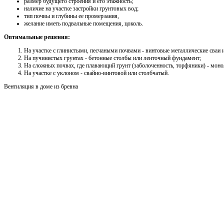
размер будущего строения и его этажность;
наличие на участке застройки грунтовых вод;
тип почвы и глубины ее промерзания,
желание иметь подвальные помещения, цоколь.
Оптимальные решения:
На участке с глинистыми, песчаными почвами - винтовые металлические сваи
На пучинистых грунтах - бетонные столбы или ленточный фундамент;
На сложных почвах, где плавающий грунт (заболоченность, торфяники) - мон
На участке с уклоном - свайно-винтовой или столбчатый.
Вентиляция в доме из бревна