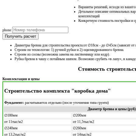
Варианты решений, исходя из вашег
Детальное описание оптимальных вар
комплектаций
Конкретную стоимость постройки и с
phone
Получить расчет
Диаметры бревна для строительства проекта:от ∅18см - до ∅45см (зависит от 
Строим по технологии: 1) ручной рубки и 2) оцилиндрованного бревна.
Строим из сосны (возможна замена на лиственницу или кедр).
Рубка бревна в чашу с потайным шипом. Возможно срубить «в лапу», в канад
Стоимость строительс
Комплектации и цены
Строительство комплекта "коробка дома"
Фундамент:
расчитывается отдельно (после уточнения типа грунта)
Диаметр бревна и цены (руб)
∅180мм
∅200мм
от 11тыс/м2
от 11,5тыс/м2
∅240мм
∅260мм
от 13,2тыс/м2
от 14тыс/м2