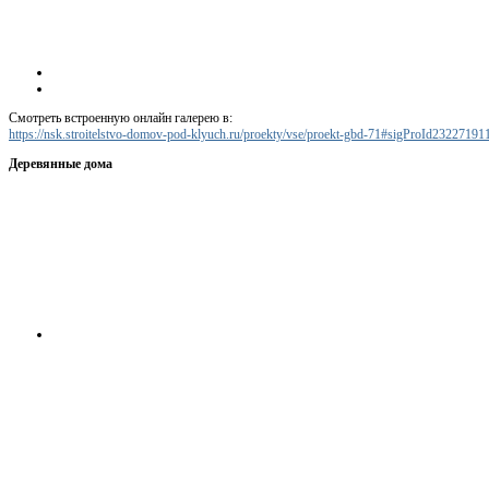
Смотреть встроенную онлайн галерею в:
https://nsk.stroitelstvo-domov-pod-klyuch.ru/proekty/vse/proekt-gbd-71#sigProId23227191
Деревянные дома