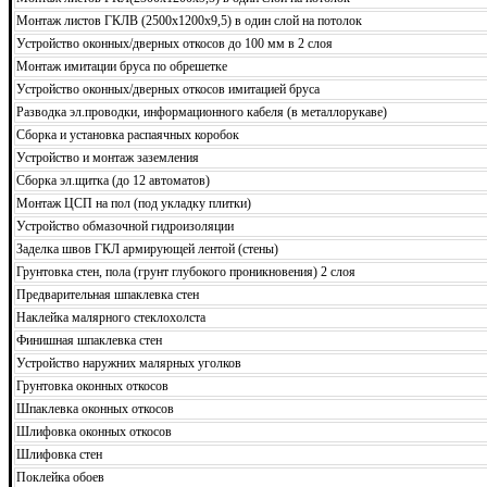
Монтаж листов ГКЛВ (2500х1200х9,5) в один слой на потолок
Устройство оконных/дверных откосов до 100 мм в 2 слоя
Монтаж имитации бруса по обрешетке
Устройство оконных/дверных откосов имитацией бруса
Разводка эл.проводки, информационного кабеля (в металлорукаве)
Сборка и установка распаячных коробок
Устройство и монтаж заземления
Сборка эл.щитка (до 12 автоматов)
Монтаж ЦСП на пол (под укладку плитки)
Устройство обмазочной гидроизоляции
Заделка швов ГКЛ армирующей лентой (стены)
Грунтовка стен, пола (грунт глубокого проникновения) 2 слоя
Предварительная шпаклевка стен
Наклейка малярного стеклохолста
Финишная шпаклевка стен
Устройство наружних малярных уголков
Грунтовка оконных откосов
Шпаклевка оконных откосов
Шлифовка оконных откосов
Шлифовка стен
Поклейка обоев