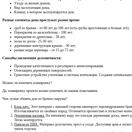
Уходу за жилым домом,
Вид эксплуатации дома,
Климат, в котором эксплуатируется дом.
Разные элементы дома прослужат разное время:
сруб из бревна – от 60 лет до 100 лет (есть срубы простоявшие и больше лет);
Перекрытия из железобетона – 100 лет;
перекрытия из древесины – 50 лет;
полы из досок– 25-30 лет;
деревянные конструкции крыши – 50 лет;
разные виды черепицы – от 15 до 75 лет.
Способы увеличения долговечности:
Проведение качественного и регулярного антисептирования.
Огнезащита деревянных поверхностей.
Грамотное устройство утепления и системы вентиляции. Создание оптимально
Можно ли изменить планировку?
Да, планировку проекта можно изменить по вашим пожеланиям.
Чем лучше обшить дом из бревна снаружи?
Блок-хаус.
Этот материал с внешней стороны имитирует оцилиндрованное бревн
Изготавливается из хвойных пород. Отличается прочностью и легкостью монт
Деревянная вагонка.
По внешнему виду это плоская деревянная доска, имеет р
Легко монтируется.
Панели из ПВХ.
Материал долговечен, прост в уходе. Доступная цена и легко
типом отделки.