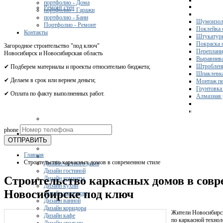
портфолио - Дома
Ремонт стен
портфолио - Гаражи
портфолио - Бани
Шумоизол
Портфолио - Ремонт
Поклейка 
Контакты
Штукатурк
Покраска 
Загородное строительство "под ключ"
Переплани
Новосибирск и Новосибирская область
Выравнива
Штроблени
✔ Подберем материалы и проекты относительно бюджета;
Шпаклевка
✔ Делаем в срок или вернем деньги;
Монтаж пе
Грунтовка
✔ Оплата по факту выполненных работ.
Алмазная 
Получите 
phone
Дизайн
ОТПРАВИТЬ
Главная
Строительство каркасных домов в современном стиле
Дизайн частного дома
Дизайн гостиной
Строительство каркасных домов в совр
Дизайн комнаты
Дизайн кухни
Новосибирске под ключ
Дизайн квартиры
Дизайн ванной
Дизайн коридора
Жители Новосибирск
Дизайн кафе
по каркасной технол