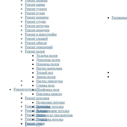
Ремонт балкона
Ремонт ванны
Ремонт туалета
Ремонт кухни
Ремонт комнаты
Распашны
Ремонт студии
Ремонт коттеджа
Ремонт коридора
Ремонт в новостройке
Ремонт гаражей
Ремонт офисов
Ремонт помещений
Ремонт полов
Укладка полов
Демонтаж полов
Покраска полов
Настил ковролина
Теплый пол
Замена полов
Настил линолеума
Стяжка пола
Ремонт/отделка
Шлифовка пола
Циклевка паркета
Ремонт потолков
Подвесные потолки
Ремонт квартиры
Натяжные потолки
Ремонт балкона
Выравнивание потолка
Ремонт ванны
Потолки из гипсокартона
Ремонт туалета
Грунтовка потолка
Ремонт кухни
Ремонт стен