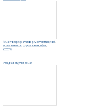
Ремонт квартир
,
статьи
,
ремонт помещений
,
кухня
,
комнаты
,
студия
,
ванна
,
офис
,
коттедж
Фасадная отделка домов