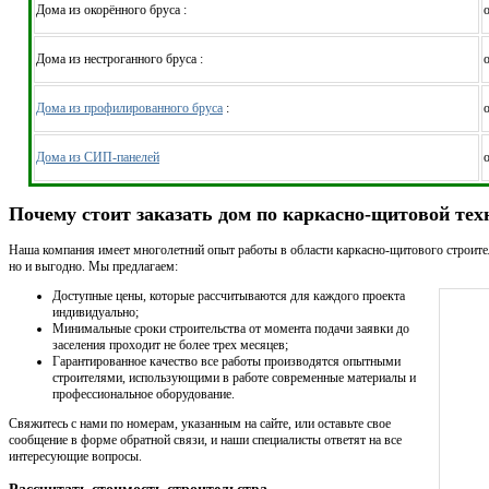
Дома из окорённого бруса :
о
Дома из нестроганного бруса :
о
Дома из профилированного бруса
:
о
Дома из СИП-панелей
о
Почему стоит заказать дом по каркасно-щитовой те
Наша компания имеет многолетний опыт работы в области каркасно-щитового строитель
но и выгодно. Мы предлагаем:
Доступные цены, которые рассчитываются для каждого проекта
индивидуально;
Минимальные сроки строительства от момента подачи заявки до
заселения проходит не более трех месяцев;
Гарантированное качество все работы производятся опытными
строителями, использующими в работе современные материалы и
профессиональное оборудование.
Свяжитесь с нами по номерам, указанным на сайте, или оставьте свое
сообщение в форме обратной связи, и наши специалисты ответят на все
интересующие вопросы.
Рассчитать стоимость строительства