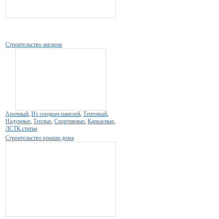
Строительство ангаров
Арочный
,
Из сендвич-панелей
,
Тентовый
,
Надувные
,
Теплые
,
Спортивные
,
Каркасные
,
ЛСТК
,
статьи
Строительство крыши дома