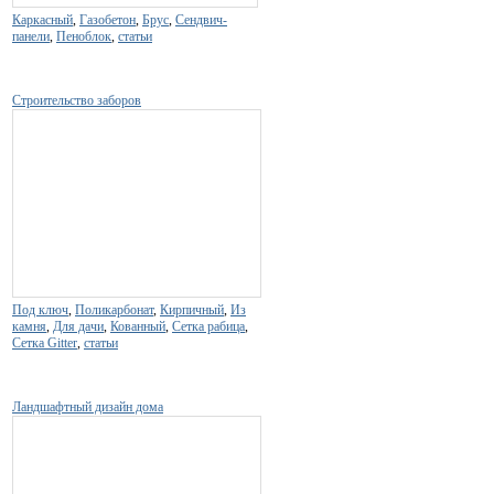
Каркасный
,
Газобетон
,
Брус
,
Сендвич-
панели
,
Пеноблок
,
статьи
Строительство заборов
Под ключ
,
Поликарбонат
,
Кирпичный
,
Из
камня
,
Для дачи
,
Кованный
,
Сетка рабица
,
Сетка Gitter
,
статьи
Ландшафтный дизайн дома