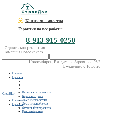
Контроль качества
Гарантия на все работы
8-913-915-0250
Строительно-ремонтная
компания Новосибирск
г.Новосибирск, Владимира Заровного 26/3
Ежедневно с 10 до 20
Главная
Проекты
Каталог всех проектов
СтройДом
Каркасные дома
Дома из газобетона
Главная
Дома из пеноблоков
Проекты
Дома из бруса
Каталог всех проектов
Дома из бревна
Каркасные дома