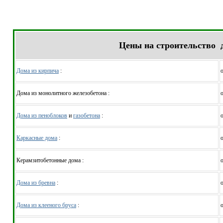
Цены на строительство 
Дома из кирпича
:
о
Дома из монолитного железобетона :
о
Дома из пеноблоков
и
газобетона
:
о
Каркасные дома
:
о
Керамзитобетонные дома :
о
Дома из бревна
:
о
Дома из клееного бруса
:
о