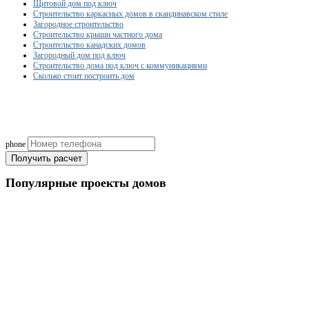
Щитовой дом под ключ
Строительство каркасных домов в скандинавском стиле
Загородное строительство
Строительство крыши частного дома
Строительство канадских домов
Загородный дом под ключ
Строительство дома под ключ с коммуникациями
Сколько стоит построить дом
Рассчитаем смету исходя из вашего б
(подберем оптимальные м
phone
Получить расчет
Популярные
проекты домов