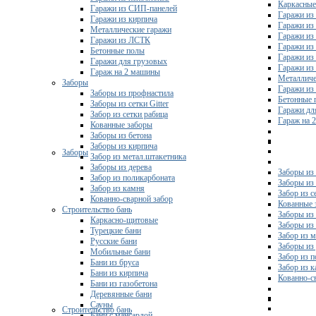
Каркасные
Гаражи из СИП-панелей
Гаражи из 
Гаражи из кирпича
Гаражи из
Металлические гаражи
Гаражи из
Гаражи из ЛСТК
Гаражи из
Бетонные полы
Гаражи из
Гаражи для грузовых
Гаражи из
Гараж на 2 машины
Металличе
Заборы
Гаражи и
Заборы из профнастила
Бетонные 
Заборы из сетки Gitter
Гаражи дл
Забор из сетки рабица
Гараж на 
Кованные заборы
Заборы из бетона
Заборы из кирпича
Заборы
Забор из метал.штакетника
Заборы из дерева
Заборы из
Забор из поликарбоната
Заборы из 
Забор из камня
Забор из с
Кованно-сварной забор
Кованные 
Строительство бань
Заборы из
Каркасно-щитовые
Заборы из
Турецкие бани
Забор из 
Русские бани
Заборы из
Мобильные бани
Забор из 
Бани из бруса
Забор из 
Бани из кирпича
Кованно-с
Бани из газобетона
Деревянные бани
Сауны
Строительство бань
Бани с мансардой