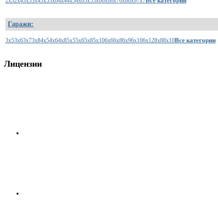
Все категории
2x3
2x4
3x3
3x4
3x5
3x6
4x4
4x5
4x6
5x5
5x6
6x6
6x7
6x8
6x9
7x7
Гаражи:
Все категории
3x5
3x6
3x7
3x8
4x5
4x6
4x8
5x5
5x6
5x8
5x10
6x6
6x8
6x9
6x10
6x12
8x8
8x10
Лицензии