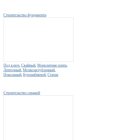
Строительство фундамента
Под ключ
,
Свайный
,
Монолитная плита
,
Ленточный
,
Мелкозаглубленный
,
Цокольный
,
Буронабивной
,
Статьи
Строительство гаражей