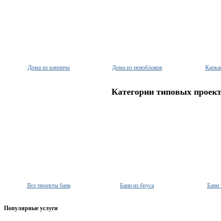
Дома из кирпича
Дома из пеноблоков
Карка
Категории типовых проект
Все проекты бань
Бани из бруса
Бани 
Популярные услуги